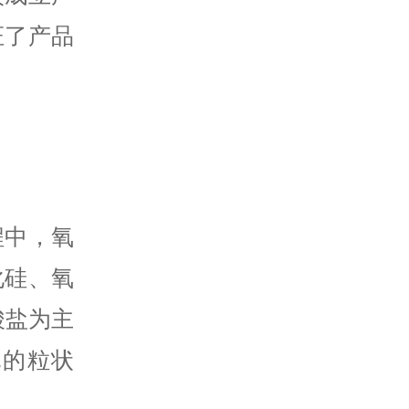
证了产品
程中，氧
化硅、氧
酸盐为主
孔的粒状