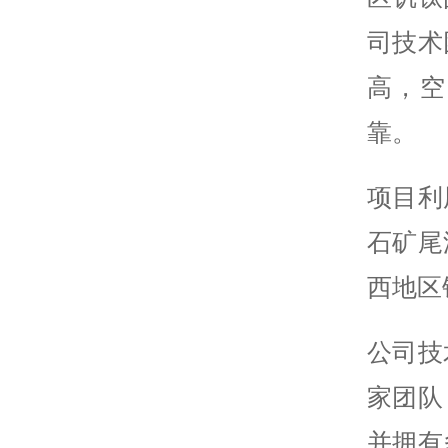
司技术
高，空
靠。
项目利
石矿尾
西地区
公司技
家团队
并拥有