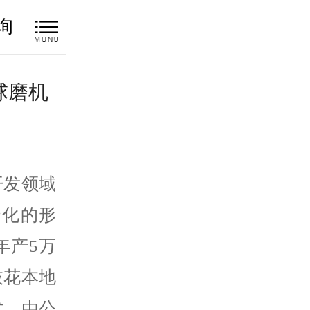
询
球磨机
开发领域
转化的形
年产5万
枝花本地
术，由公