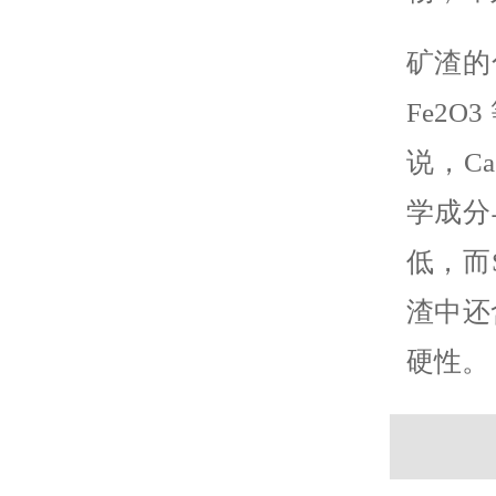
矿渣的化
Fe2
说，C
学成分
低，而
渣中还
硬性。