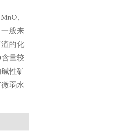
、MnO、
，一般来
矿渣的化
O含量较
的碱性矿
有微弱水