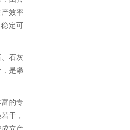
生产效率
量稳定可
石、石灰
粉，是攀
丰富的专
员若干，
校成立产